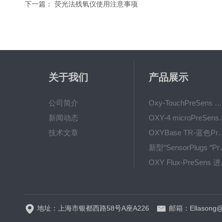
下一篇：
荧光法残氧仪使用注意事项
关于我们
产品展示
公司简介
Oxy-TouchPreSens 氧分析仪 多孔培养容器监测
新闻动态
OXY-4 microPre
技术文章
OXYBase TR-蓝色PreS
新型“SensorPlug
OXY F
GPX1500 Film Food用于无损测量的激光法顶空气体分析仪
地址：上海市银都西路58号A座A226
邮箱：Ellasong@q