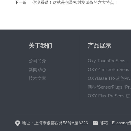
下一篇：
你没看错！这就是包装密封测试仪的六大特点！
关于我们
产品展示
公司简介
Oxy-TouchPreSens 氧分析仪 多孔培养容器监测
新闻动态
OXY-4 microPre
技术文章
OXYBase TR-蓝色PreS
新型“SensorPlug
OXY F
GPX1500 Film Food用于无损测量的激光法顶空气体分析仪
地址：上海市银都西路58号A座A226
邮箱：Ellasong@q