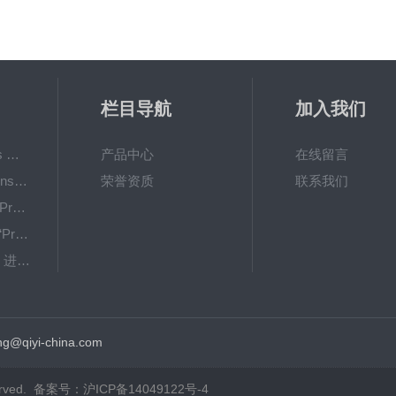
栏目导航
加入我们
Oxy-TouchPreSens 氧分析仪 多孔培养容器监测
产品中心
在线留言
OXY-4 microPreSens进行监测 不同温度条件下的耗氧量
荣誉资质
联系我们
OXYBase TR-蓝色PreSens 无线微量氧气测量系统
新型“SensorPlugs “PreSens 专为微流体应用而设计的残氧仪
OXY Flux-PreSens 进行原位氧气测量
GPX1500 Film Food用于无损测量的激光法顶空气体分析仪
g@qiyi-china.com
rved. 备案号：
沪ICP备14049122号-4