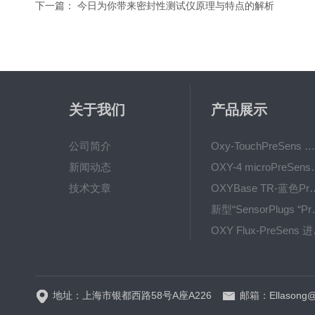
下一篇：
今日为你带来密封性测试仪原理与特点的解析
关于我们
产品展示
公司简介
Oxy-TouchPreSens 氧分析仪 多孔培养容器监测
新闻动态
OXY-4 microPre
技术文章
OXYBase TR-蓝色PreS
新型“SensorPlug
OXY F
GPX1500 Film Food用于无损测量的激光法顶空气体分析仪
地址：上海市银都西路58号A座A226
邮箱：Ellasong@q