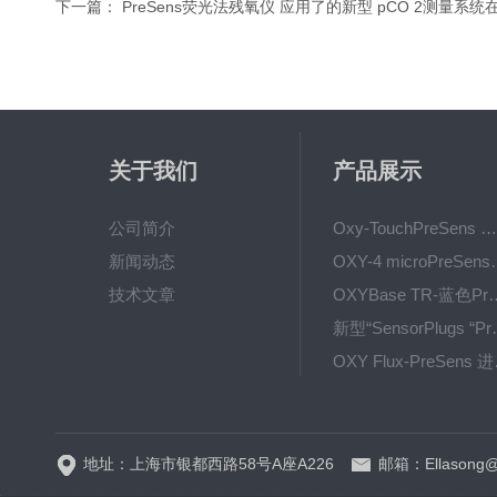
下一篇：
PreSens荧光法残氧仪 应用了的新型 pCO 2测量系统
关于我们
产品展示
公司简介
Oxy-TouchPreSens 氧分析仪 多孔培养容器监测
新闻动态
OXY-4 microPre
技术文章
OXYBase TR-蓝色PreS
新型“SensorPlug
OXY F
GPX1500 Film Food用于无损测量的激光法顶空气体分析仪
地址：上海市银都西路58号A座A226
邮箱：Ellasong@q