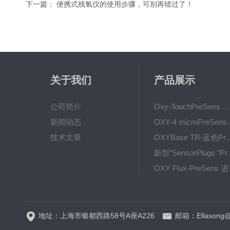
下一篇：
便携式残氧仪的使用步骤，可别再错过了！
关于我们
产品展示
公司简介
Oxy-TouchPreSens 氧分析仪 多孔培养容器监测
新闻动态
OXY-4 microPre
技术文章
OXYBase TR-蓝色PreS
新型“SensorPlug
OXY F
GPX1500 Film Food用于无损测量的激光法顶空气体分析仪
地址：上海市银都西路58号A座A226
邮箱：Ellasong@q