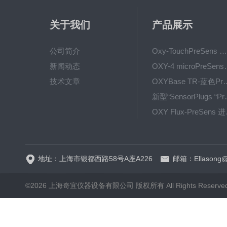
关于我们
产品展示
公司简介
Oxy-TouchPreSens 氧分析仪 多孔培养容器监测
新闻动态
OXY-4 microPre
技术文章
OXYBase TR-蓝色PreS
新型“SensorPlug
OXY F
GPX1500 Film Food用于无损测量的激光法顶空气体分析仪
地址：上海市银都西路58号A座A226
邮箱：Ellasong@q
©2026 上海奇宜仪器设备有限公司 版权所有 All Rights Reserv