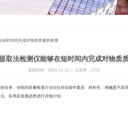
够在短时间内完成对物质质量的检测
提取法检测仪能够在短时间内完成对物质
更新时间：2023-11-23 | 点击率：1755
要的任务。传统的质量检测方法往往存在操作复杂、耗时长、准确度不高
特点、应用及发展趋势进行详细介绍。