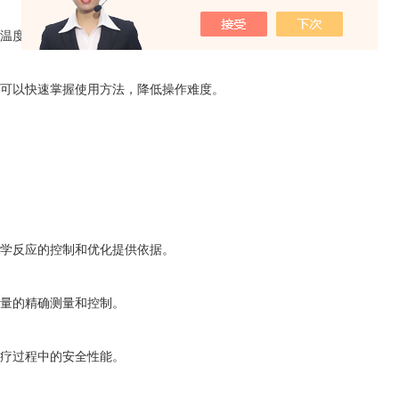
、温度等参数，实现一机多用。
员可以快速掌握使用方法，降低操作难度。
化学反应的控制和优化提供依据。
质量的精确测量和控制。
医疗过程中的安全性能。