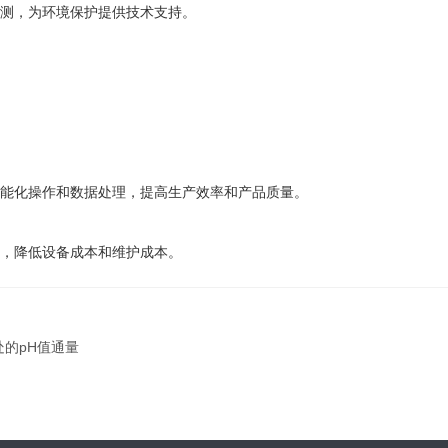
检测，为环境保护提供技术支持。
：
智能化操作和数据处理，提高生产效率和产品质量。
理，降低设备成本和维护成本。
处的pH值通量