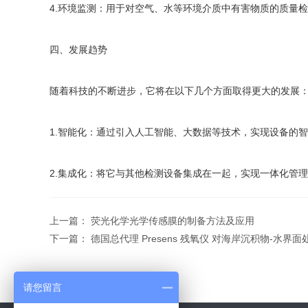
4.环境监测：用于对空气、水等环境介质中有害物质的质量
四、发展趋势
随着科技的不断进步，它将在以下几个方面取得更大的发展
1.智能化：通过引入人工智能、大数据等技术，实现设备的
2.集成化：将它与其他检测设备集成在一起，实现一体化管
上一篇：
荧光化学光学传感膜的制备方法及应用
下一篇：
德国总代理 Presens 残氧仪 对海岸沉积物-水界面
请您留言