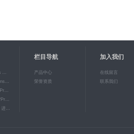
栏目导航
加入我们
Oxy-TouchPreSens 氧分析仪 多孔培养容器监测
产品中心
在线留言
OXY-4 microPreSens进行监测 不同温度条件下的耗氧量
荣誉资质
联系我们
OXYBase TR-蓝色PreSens 无线微量氧气测量系统
新型“SensorPlugs “PreSens 专为微流体应用而设计的残氧仪
OXY Flux-PreSens 进行原位氧气测量
GPX1500 Film Food用于无损测量的激光法顶空气体分析仪