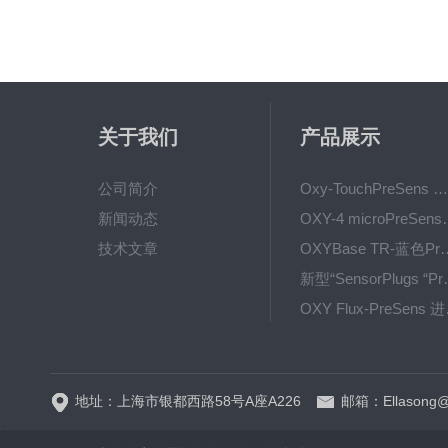
关于我们
产品展示
公司简介
Oxy-TouchPreSens 氧分析仪 多孔培养容器监测
新闻动态
OXY-4 microPre
技术文章
OXYBase TR-蓝色PreS
新型“SensorPlug
OXY F
GPX1500 Film Food用于无损测量的激光法顶空气体分析仪
地址：上海市银都西路58号A座A226
邮箱：Ellasong@q