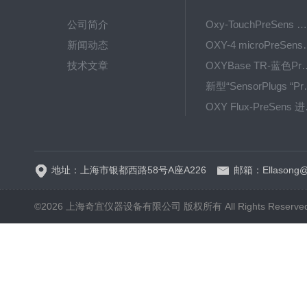
公司简介
Oxy-TouchPreSens 氧分析仪 多孔培养容器监测
新闻动态
OXY-4 microPre
技术文章
OXYBase TR-蓝色PreS
新型“SensorPlug
OXY F
GPX1500 Film Food用于无损测量的激光法顶空气体分析仪
地址：上海市银都西路58号A座A226
邮箱：Ellasong@q
©2026 上海奇宜仪器设备有限公司 版权所有 All Rights Reserv