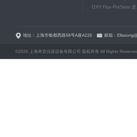
OXY F
GPX1500 Film Food用于无损测量的激光法顶空气体分析仪
地址：上海市银都西路58号A座A226
邮箱：Ellasong@q
©2026 上海奇宜仪器设备有限公司 版权所有 All Rights Reserv