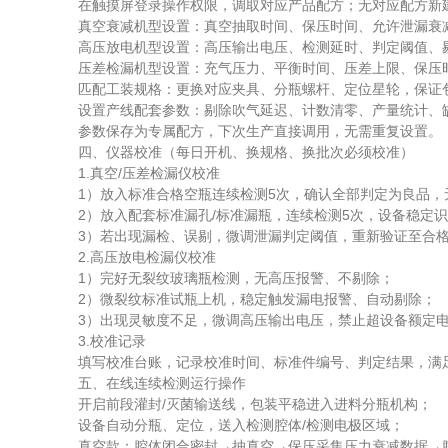
在触摸屏登录操作权限，调取对应产品配方；无对应配方新
真空衰减机型设置：真空抽取时间、保压时间、允许泄漏衰减
高压放电机型设置：高压输出电压、检测延时、判定阈值、
压差检漏机型设置：充气压力、平衡时间、压差上限、保压
匹配工装规格：更换对应夹具、分瓶螺杆、定位星轮，保证包
设置产线配套参数：剔除吹气延迟、计数清零、产量统计、
参数保存为专属配方，下次生产直接调用，无需重复设置。
四、仪器校准（每日开机、换规格、换批次必须校准）
1.真空/压差检漏仪校准
1）放入标准合格空瓶连续检测5次，确认全部判定为良品，
2）放入配套标准漏孔/标准漏瓶，连续检测5次，设备稳定识
3）若出现漏检、误剔，微调泄漏判定阈值，重新验证至合
2.高压放电检漏仪校准
1）完好无裂纹玻璃瓶检测，无高压报警、不剔除；
2）微裂纹标准试瓶上机，稳定触发漏电报警、自动剔除；
3）出现灵敏度不足，微调高压输出电压，禁止超设备额定
3.校准记录
填写校准台账，记录校准时间、标准件编号、判定结果，满足
五、在线连续检测运行操作
开启前段灌封/灭菌输送线，包装平稳进入进料分瓶机构；
设备自动分瓶、定位，送入检测腔体/检测电极区域；
真空款：腔体闭合密封→抽真空→保压采集压力衰减数据→