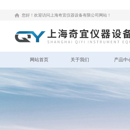
您好！欢迎访问上海奇宜仪器设备有限公司网站！
网站首页
关于我们
产品中