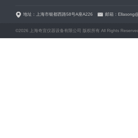
地址：上海市银都西路58号A座A226
邮箱：Ellasong@q
©2026 上海奇宜仪器设备有限公司 版权所有 All Rights Reserv