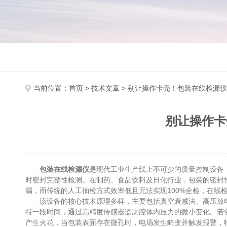
当前位置：
首页
>
技术文章
> 别让操作卡壳！包装在线检漏
别让操作卡
包装在线检漏仪
是现代工业生产线上不可少的质量控制设备
时密封完整性检测。在制药、食品饮料及日化行业，包装的密封
漏，而传统的人工抽检方式效率低且无法实现100%全检，在线
该设备的核心技术原理多样，主要包括真空衰减法、高压放电
持一段时间，通过高精度传感器监测腔体内压力的微小变化。若
产生火花，当包装表面存在微孔时，电场发生畸变并触发报警，