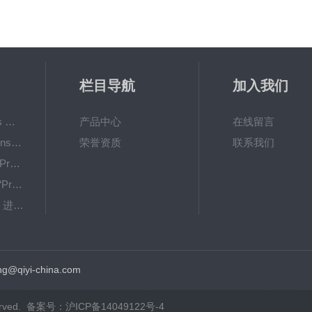
栏目导航
加入我们
Oxy-TouchPreSens 氧分析仪 多孔培养容器监测
产品中心
在线留言
OXY-4 microPreSens进行监测 不同温度条件下的耗氧量
荣誉资质
联系我们
OXYBase TR-蓝色PreSens 无线微量氧气测量系统
新型“SensorPlugs “PreSens 专为微流体应用而设计的残氧仪
OXY Flux-PreSens 进行原位氧气测量
GPX1500 Film Food用于无损测量的激光法顶空气体分析仪
g@qiyi-china.com
rved. 备案号：
沪ICP备14049122号-4