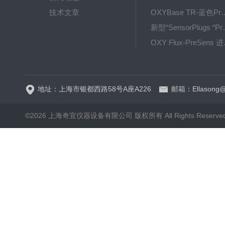
技术文章
OXYBase TR-蓝色PreS
新型“SensorPlug
OXY F
GPX1500 Film Food用于无损测量的激光法顶空气体分析仪
地址：上海市银都西路58号A座A226
邮箱：Ellasong@q
©2026 上海奇宜仪器设备有限公司 版权所有 All Rights Reserv