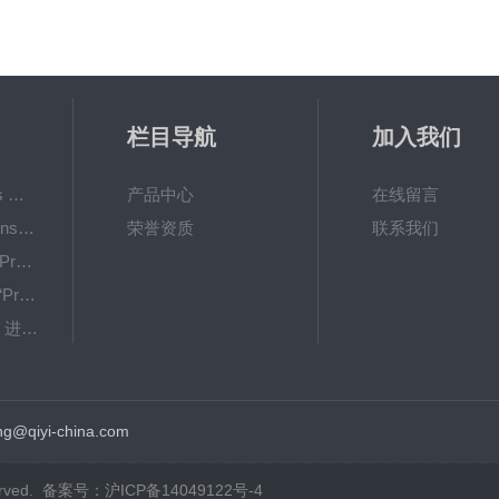
栏目导航
加入我们
Oxy-TouchPreSens 氧分析仪 多孔培养容器监测
产品中心
在线留言
OXY-4 microPreSens进行监测 不同温度条件下的耗氧量
荣誉资质
联系我们
OXYBase TR-蓝色PreSens 无线微量氧气测量系统
新型“SensorPlugs “PreSens 专为微流体应用而设计的残氧仪
OXY Flux-PreSens 进行原位氧气测量
GPX1500 Film Food用于无损测量的激光法顶空气体分析仪
g@qiyi-china.com
rved. 备案号：
沪ICP备14049122号-4