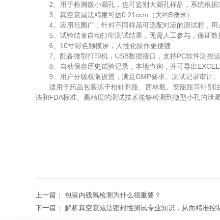
2、用于检测微小漏孔，也可鉴别大漏孔样品，系统根据
3、真空衰减法精度可达0.21ccm（大约5微米）
4、应用范围广，针对不同样品可选配对应的测试腔，用
5、试验结束自动打印测试结果，无需人工参与，保证数
6、10寸彩色触摸屏，人性化操作更便捷
7、配备微型打印机，USB数据接口，支持PC软件测控运行
8、自动保存历史试验记录，本地查询，并可导出EXCEL
9、用户分级权限设置，满足GMP要求、测试记录审计、
适用于药品包装冻干粉针剂瓶、西林瓶、安瓿瓶等针剂注射剂
法和FDA标准。高精度的测试技术能够检测到微型小孔的泄
上一篇：
包装内残氧检测为什么很重要？
下一篇：
解析真空衰减法密封性测试专业知识，从而精准控