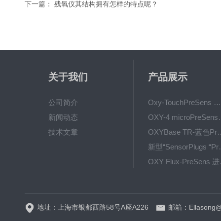
下一篇：
残氧仪其结构拥有怎样的特点呢？
关于我们
产品展示
公司简介
Oxy-TouchPreSens 氧分析仪 多孔培养容器监测
新闻动态
OXY-4 microPre
技术文章
OXYBase TR-蓝色PreS
新型“SensorPlug
OXY F
GPX1500 Film Food用于无损测量的激光法顶空气体分析仪
地址：上海市银都西路58号A座A226
邮箱：Ellasong@q