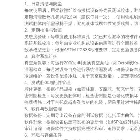
1、日常清洁与防尘
每次使用后，用柔软微纤维布擦拭设备外壳及测试腔体，避免
定期清理散热孔和风扇滤网（建议每月一次），使用软毛刷或低
测试腔体内部需保持干燥，避免液体或腐蚀性物质残留，防止
2、定期校准与验证
灵敏度验证：每季度使用标准漏孔（如已知泄漏率的校准件）
系统基线校准：每年由专业机构或设备供应商进行全面校准，
数学模型更新：根据ASTM F2338标准要求，定期更新设
3、真空系统维护
真空泵保养：每运行2000小时更换真空泵油（如Octoil或
泄漏检查：每月对设备自身进行系统泄漏测试，确保设备本底泄
冷规维护：若设备配备冷规（用于真空度测量），需定期检查
4、测试腔体与配件管理
腔体更换：根据样品规格（如西林瓶、安瓿瓶、预充针等）更
密封圈检查：每次更换腔体时，检查密封圈是否老化或损坏
掩蔽措施：对于带托盘或多孔盖材的包装，需采用针对性掩蔽
5、软件与数据管理
数据备份：定期导出设备存储的测试数据（包括压力曲线、泄
软件升级：根据设备供应商发布的更新包（如ISP在线升级功
审计追踪：确保软件支持数据完整性和审计追踪要求，记录所
6、环境与存储条件