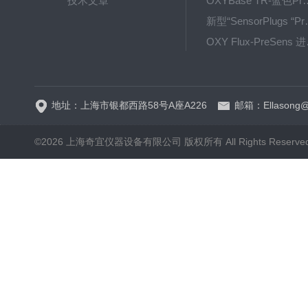
技术文章
OXYBase TR-蓝色PreS
新型“SensorPlug
OXY F
GPX1500 Film Food用于无损测量的激光法顶空气体分析仪
地址：上海市银都西路58号A座A226
邮箱：Ellasong@q
©2026 上海奇宜仪器设备有限公司 版权所有 All Rights Reserv