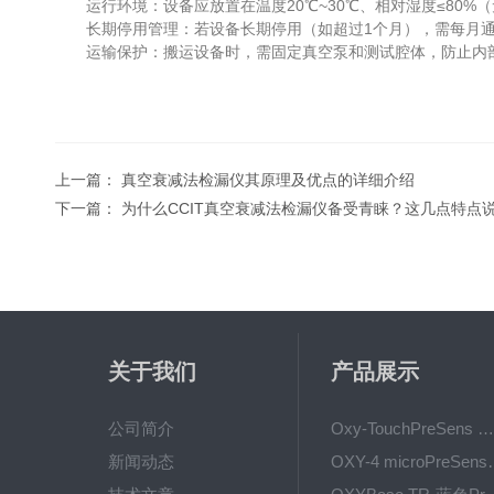
运行环境：设备应放置在温度20℃~30℃、相对湿度≤80%
长期停用管理：若设备长期停用（如超过1个月），需每月通电
运输保护：搬运设备时，需固定真空泵和测试腔体，防止内部
上一篇：
真空衰减法检漏仪其原理及优点的详细介绍
下一篇：
为什么CCIT真空衰减法检漏仪备受青睐？这几点特点
关于我们
产品展示
公司简介
Oxy-TouchPreSens 氧分析仪 多孔培养容器监测
新闻动态
OXY-4 microPre