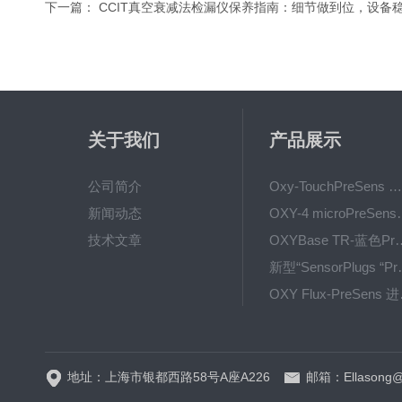
下一篇：
CCIT真空衰减法检漏仪保养指南：细节做到位，设备
关于我们
产品展示
公司简介
Oxy-TouchPreSens 氧分析仪 多孔培养容器监测
新闻动态
OXY-4 microPre
技术文章
OXYBase TR-蓝色PreS
新型“SensorPlug
OXY F
GPX1500 Film Food用于无损测量的激光法顶空气体分析仪
地址：上海市银都西路58号A座A226
邮箱：Ellasong@q