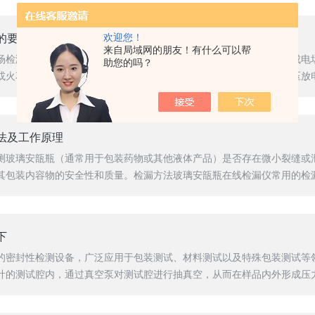
欢迎您！
的要求
来自局域网的朋友！有什么可以帮
场检测泄漏的仪器，通过向被测容器或管道施加高压电，使其周围形成电
助您的吗？
火花放电），仪器通过捕捉这些放电信号定位泄漏位置。其采用高压放电检漏
法及工作原理
测玻璃安瓿瓶（通常用于包装药物或其他液体产品）是否存在微小裂缝或
包装内容物的安全性和质量。检漏方法玻璃安瓿瓶在线检漏仪常用的检漏方
下
的密封性检测设备，广泛应用于包装测试、材料测试以及特殊包装测试等
的测试腔内，通过真空泵对测试腔进行抽真空，从而在样品内外形成压力差