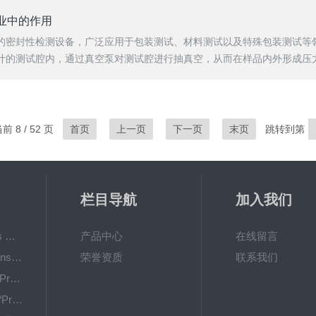
业中的作用
的密封性检测设备，广泛应用于包装测试、材料测试以及特殊包装测试等
的测试腔内，通过真空泵对测试腔进行抽真空，从而在样品内外形成压力差
 8 / 52 页
首页
上一页
下一页
末页
跳转到第
栏目导航
加入我们
Oxy-TouchPreSens 氧分析仪 多孔培养容器监测
产品中心
在线留言
OXY-4 microPreSens进行监测 不同温度条件下的耗氧量
荣誉资质
联系我们
OXYBase TR-蓝色PreSens 无线微量氧气测量系统
新型“SensorPlugs “PreSens 专为微流体应用而设计的残氧仪