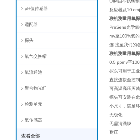
OIM由不锈钢
pH值传感器
反应器及10 
联机测量用氧探头
适配器
PreSens
mv至100%
探头
连 接至我们的
联机测量用氧探头
氧气交换帽
0.5 ppmv至
探头可用于工业
氧流通池
直接连接至控制
聚合物光纤
可高温高压灭菌，原位灭
探头可安装在危
检测单元
小尺寸，满足环
无极化
氧传感器
无需清洗膜
耐压
查看全部