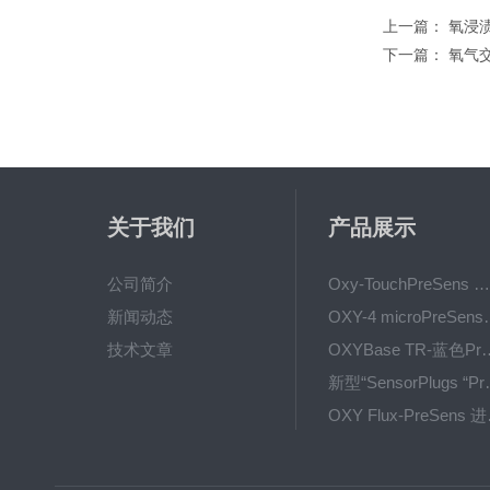
上一篇：
氧浸渍
下一篇：
氧气交
关于我们
产品展示
公司简介
Oxy-TouchPreSens 氧分析仪 多孔培养容器监测
新闻动态
OXY-4 microPre
技术文章
OXYBase TR-蓝色PreS
新型“SensorPlug
OXY F
GPX1500 Film Food用于无损测量的激光法顶空气体分析仪