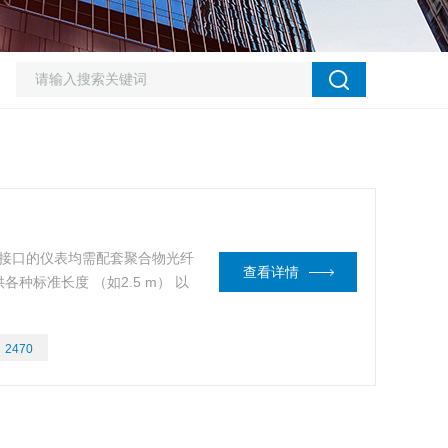
A接口的仪表均需配套聚合物光纤
查看详情
种标准长度 （如2.5 m） 以
：
2470