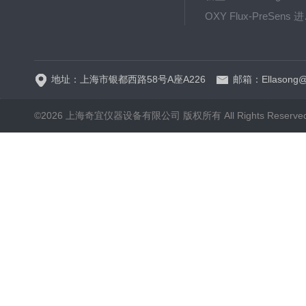
OXY F
GPX1500 Film Food用于无损测量的激光法顶空气体分析仪
地址：上海市银都西路58号A座A226
邮箱：Ellasong@q
©2026 上海奇宜仪器设备有限公司 版权所有 All Rights Reserv