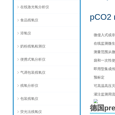
在线激光氧分析仪
pCO2 
食品残氧仪
溶氧仪
微侵入式或
在线监测微
奶粉残氧检测仪
测量范围从
便携式氧分析仪
袋和一次性
即用型集成
气调包装残氧仪
预标定
残氧分析仪
可高温高压
灌注监测用
包装残氧仪
德国pr
荧光法残氧仪