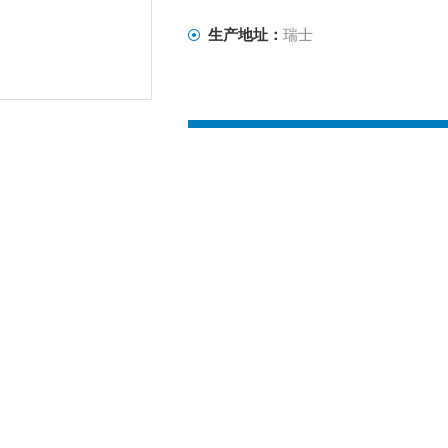
生产地址：
瑞士
产品咨询
绍
其他品牌
产地类别
医疗卫生,环保,食品/农产品,化工,农林牧渔
尺寸
220V
测量范围
全自动