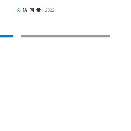
访 问 量：
2922
联系我们
进口
210X380X265mm
0-100%O2