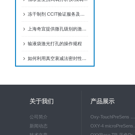
冻干制剂 CCIT验证服务及可用设备有哪些
上海奇宜提供微孔级别的激光打孔加工、毛细管、微量管、金属丝制备服务
输液袋激光打孔的操作规程
如何利用真空衰减法密封性测试检漏 实现企业成本控制
关于我们
产品展示
公司简介
Oxy-TouchPreSens 氧分析仪 多孔培养容器监测
新闻动态
OXY-4 microPre
技术文章
OXYBase TR-蓝色PreS