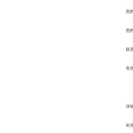
您
您
联
常
详
补