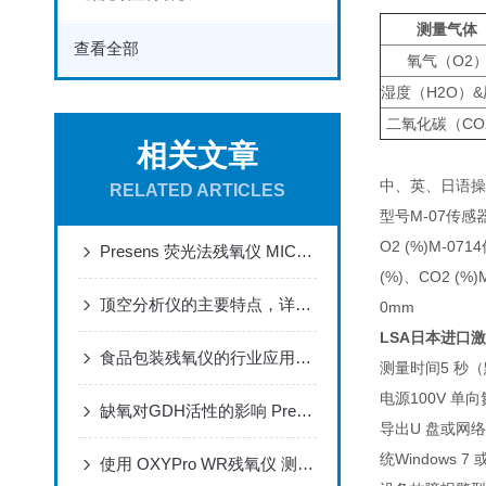
测量气体
查看全部
氧气（O2
湿度（H2O）
二氧化碳（CO
相关文章
中、英、日语操作
RELATED ARTICLES
型号M-07传感器
O2 (%)M-07
Presens 荧光法残氧仪 MIC监测实时 3D 癌症球体中的耗氧量
(%)、CO2 (%
顶空分析仪的主要特点，详细如下！
0mm
LSA日本进口
食品包装残氧仪的行业应用@技术新闻
测量时间5 秒
电源100V 
缺氧对GDH活性的影响 Presens摇瓶培养物中的氧监测
导出U 盘或网络
统Windows
使用 OXYPro WR残氧仪 测量气相和液相中的氧气