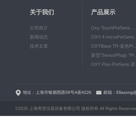
关于我们
产品展示
公司简介
Oxy-TouchPreSens 氧分析仪 多孔培养容器监测
新闻动态
OXY-4 microPre
技术文章
OXYBase TR-蓝色PreS
新型“SensorPlug
OXY F
GPX1500 Film Food用于无损测量的激光法顶空气体分析仪
地址：上海市银都西路58号A座A226
邮箱：Ellasong@q
©2026 上海奇宜仪器设备有限公司 版权所有 All Rights Reserv