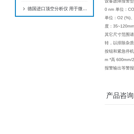
设备故障报警型号M
德国进口顶空分析仪 用于微传感器和浸渍探头的CO 2仪表
0 nm 单位：CO
单位：O2 (%)
度：35~120m
其它尺寸范围请
转，以排除杂质
按钮和紧急停机
m *高 600m
报警输出等警报
产品咨询