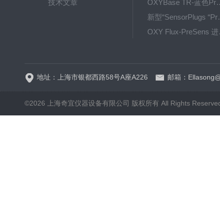
技术文章
OXYBase TR-蓝色PreS
新型“SensorPlug
OXY F
GPX1500 Film Food用于无损测量的激光法顶空气体分析仪
地址：上海市银都西路58号A座A226
邮箱：Ellasong@q
©2026 上海奇宜仪器设备有限公司 版权所有 All Rights Reserv