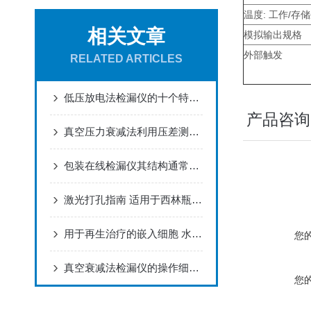
温度: 工作/存
相关文章
模拟输出规格
外部触发
RELATED ARTICLES
低压放电法检漏仪的十个特点介绍
产品咨询
真空压力衰减法利用压差测量泄漏的作用原理
包装在线检漏仪其结构通常有哪几部分组成呢？
激光打孔指南 适用于西林瓶、安瓿瓶、BFS、盖玻片等
用于再生治疗的嵌入细胞 水凝胶氧监测-OXY-TOUCH荧光法残氧仪
您
真空衰减法检漏仪的操作细节如下
您