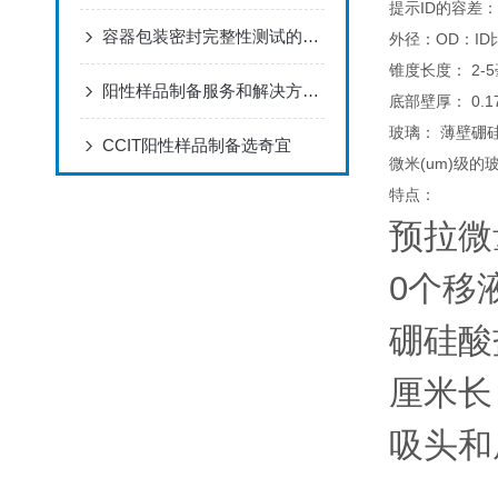
提示ID的容差： 
容器包装密封完整性测试的必要性
外径：OD：ID比=
锥度长度： 2
阳性样品制备服务和解决方案提供商-上海奇宜仪器
底部壁厚： 0.1
玻璃： 薄壁硼
CCIT阳性样品制备选奇宜
微米(um)级的
特点：
预拉微
0个移
硼硅酸
厘米长
吸头和