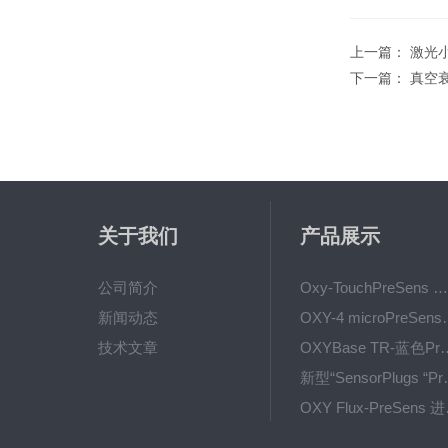
上一篇：
激光
下一篇：
真空
关于我们
产品展示
公司简介
Oxy-TouchPreSens 氧分析仪 多孔培养容器监测
新闻动态
OXY-4 microPre
技术文章
OXYBase TR-蓝色PreS
新型“SensorPlug
OXY F
GPX1500 Film Food用于无损测量的激光法顶空气体分析仪