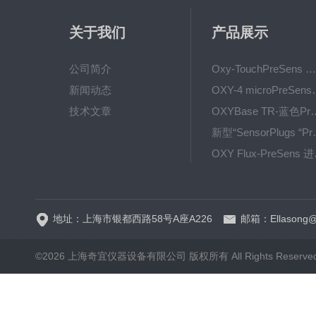
关于我们
产品展示
公司简介
Oxy-TouchPreSens 氧分析仪 多孔培养容器监测
新闻动态
OXY-4 microPre
技术文章
OXYBase TR-蓝色PreS
新型“SensorPlug
OXY F
GPX1500 Film Food用于无损测量的激光法顶空气体分析仪
地址：上海市银都西路58号A座A226
邮箱：Ellasong@q
©2026 上海奇宜仪器设备有限公司 版权所有 All Rights Reserv