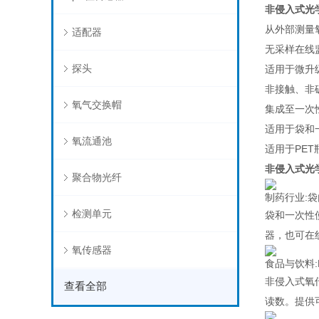
非侵入式光
从外部测量
适配器
无采样在线
探头
适用于微升
非接触、非
氧气交换帽
集成至一次
适用于袋和
氧流通池
适用于PET
非侵入式光
聚合物光纤
制药行业:
检测单元
袋和一次性
器，也可在
氧传感器
食品与饮料:
非侵入式氧
查看全部
读数。提供