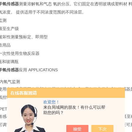
学氧传感器
测量溶解氧和气态 氧的分压。它们固定在透明玻璃或塑料材 
氧浓度。 提供适用于不同浓度范围的不同涂层。
监测
级至生产级
破坏性测量预标定、即用型
性用品
一次性使用生物反应器
瓶和玻璃瓶
学氧传感器
应用 APPLICATIONS
袋内氧气监测
使用生物反应器正在革新生物药物的制造方式。我们的非侵入式氧传感器是
线控制两个关键参数:氧含量和pH值。
欢迎您！
来自局域网的朋友！有什么可以帮
PET瓶内透氧测量
助您的吗？
传感器测量液相和气相 (顶空)。它们透过大厚度10 mm的透明材料，
可调节支架和定制夹具。由于纤维可在瓶子之间移动，因此该系统甚至可