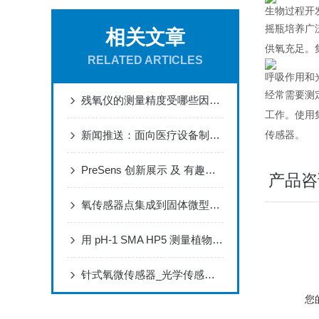
生物过程开
摇瓶培养广
相关文章
供氧充足。
RELATED ARTICLES
呼吸作用和
经常需要测
残氧仪的测量精度受哪些因素影响
工作。使用
新闻推送：面向医疗设备制造商的 氧传感器技术
传感器。
PreSens 创新展示 及 有趣实验
产品咨
氧传感器点集成到固体微型生物反应器中 新设计的传感器的验证
用 pH-1 SMA HP5 测量植物细胞培养中的 真菌代谢物筛选
针式氧微传感器_光学传感器_NTH-PSt7性能
您