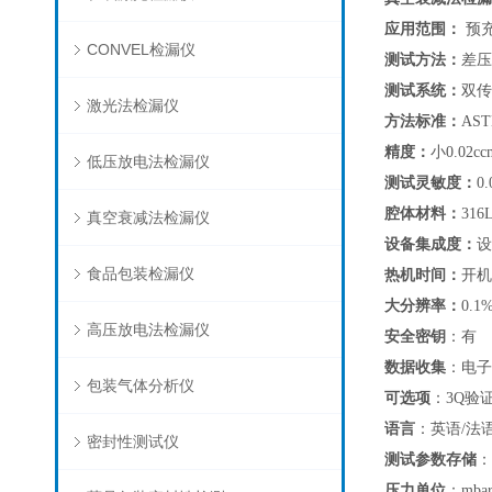
应用范围：
预
CONVEL检漏仪
测试方法：
差压
测试系统：
双传
激光法检漏仪
方法标准：
AST
精度：
小
0.02
低压放电法检漏仪
测试灵敏度：
0.
腔体材料：
31
真空衰减法检漏仪
设备集成度：
设
食品包装检漏仪
热机时间：
开机
大分辨率
：
0.1%
高压放电法检漏仪
安全密钥
：
有
数据收集
：
电子
包装气体分析仪
可选项
：
3Q验
语言
：
英语
/法
密封性测试仪
测试参数存储
：
压力单位
：
mbar