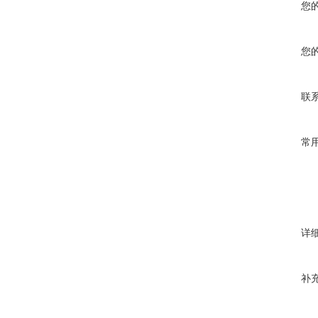
您
您
联
常
详
补