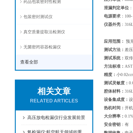
药品包装密封性检测
泄漏判定单位
：
电源要求
：
100-
包装密封测试仪
仪器外壳
：
31
真空质量提取法检测仪
应用范围：
预
无菌密闭容器检漏仪
测试方法：
差压
测试系统：
双传
查看全部
方法标准：
AST
精度：
小
0.02
测试灵敏度：
0.
相关文章
腔体材料：
31
设备集成度：
设
RELATED ARTICLES
热机时间：
开机
大分辨率
：
0.1%
高压放电检漏仪行业发展前景
安全密钥
：
有
氦检漏仪:航空航天领域的重要守护者，确保飞行安全
数据收集
：
电子