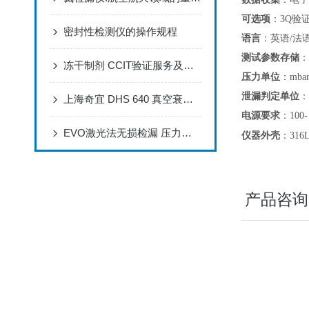
可选项
：
3Q验
密封性检测仪的操作规程
语言
：
英语
/法
测试参数存储
：
冻干制剂 CCIT验证服务及可用设备有哪些
压力单位
：
mbar
泄漏判定单位
：
上海奇宜 DHS 640 真空衰减法检漏仪 无损检漏 快捷精准
电源要求
：
100-
EVO激光法无损检漏 压力和二氧化碳容量的测量 适用于: 碳酸产品
仪器外壳
：
31
产品咨询