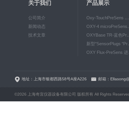
关于我们
产品展示
公司简介
Oxy-TouchPreSens 氧分析仪 多孔培养容器监测
新闻动态
OXY-4 microPre
技术文章
OXYBase TR-蓝色PreS
新型“SensorPlug
OXY F
GPX1500 Film Food用于无损测量的激光法顶空气体分析仪
地址：上海市银都西路58号A座A226
邮箱：Ellasong@q
©2026 上海奇宜仪器设备有限公司 版权所有 All Rights Reserv