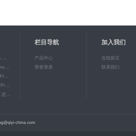
栏目导航
加入我们
Oxy-TouchPreSens 氧分析仪 多孔培养容器监测
产品中心
在线留言
OXY-4 microPreSens进行监测 不同温度条件下的耗氧量
荣誉资质
联系我们
OXYBase TR-蓝色PreSens 无线微量氧气测量系统
新型“SensorPlugs “PreSens 专为微流体应用而设计的残氧仪
OXY Flux-PreSens 进行原位氧气测量
GPX1500 Film Food用于无损测量的激光法顶空气体分析仪
g@qiyi-china.com